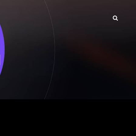
Searc
月