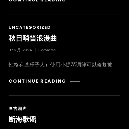
埋
于
膝
CAT
UNCATEGORIZED
胫
LINKS
之
秋日哨笛浪漫曲
下
17 6 月, 2024
Corvidae
性格有些乐子人）使用小提琴调律可以修复被
秋
CONTINUE READING
日
哨
笛
CAT
亘古潮声
浪
LINKS
漫
断海歌谣
曲