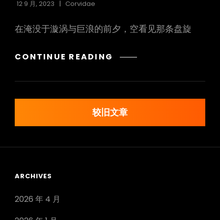
12 9 月, 2023
Corvidae
在淹没于漩涡与巨浪的前夕，空看见那条盘旋
断
CONTINUE READING
海
歌
谣
文
较旧文章
章
导
航
ARCHIVES
2026 年 4 月