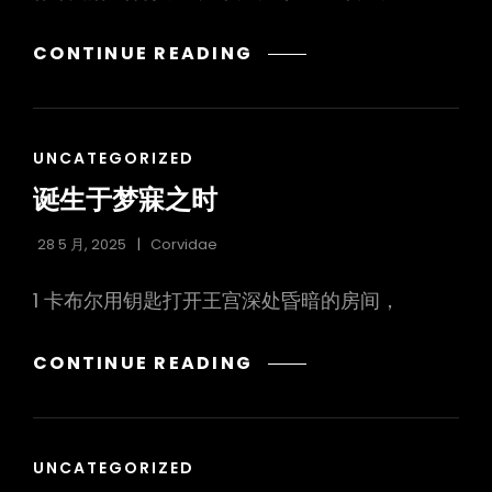
棋
勇
CONTINUE READING
气.
花.
剑
CAT
UNCATEGORIZED
LINKS
诞生于梦寐之时
28 5 月, 2025
Corvidae
1 卡布尔用钥匙打开王宫深处昏暗的房间，
诞
CONTINUE READING
生
于
梦
CAT
UNCATEGORIZED
寐
LINKS