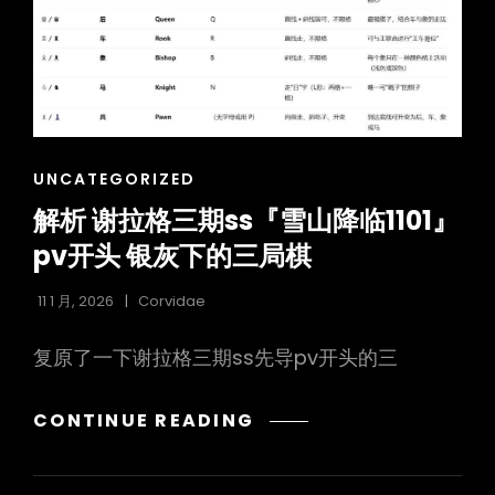
CAT
UNCATEGORIZED
LINKS
解析 谢拉格三期ss『雪山降临1101』
pv开头 银灰下的三局棋
11 1 月, 2026
Corvidae
复原了一下谢拉格三期ss先导pv开头的三
解
CONTINUE READING
析
谢