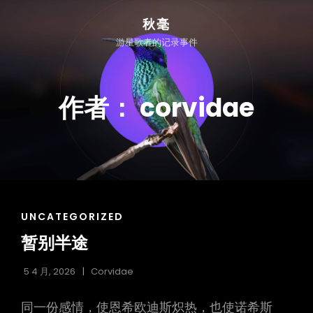
秋毫
游星歌者的记录事件
作者：
corvidae
CAT
UNCATEGORIZED
LINKS
暂别半途
5 4 月, 2026
Corvidae
h
同一份感情，使恩希欧迪斯炽热，也使诺希斯