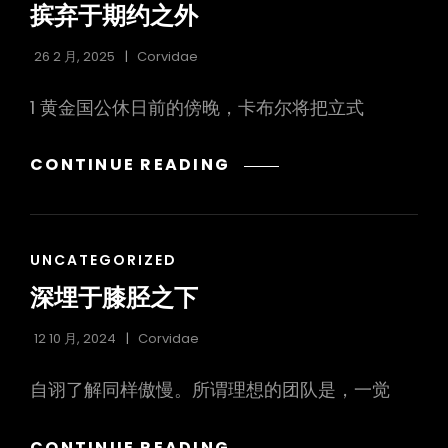
之
摈弃于期约之外
时
26 2 月, 2025
Corvidae
1 黄金国公休日前的傍晚，卡布尔将把立式
摈
CONTINUE READING
弃
于
期
CAT
UNCATEGORIZED
约
LINKS
之
深埋于膝胫之下
外
12 10 月, 2024
Corvidae
自诩了解同样傲慢。所谓理想的团队是，一觉
深
CONTINUE READING