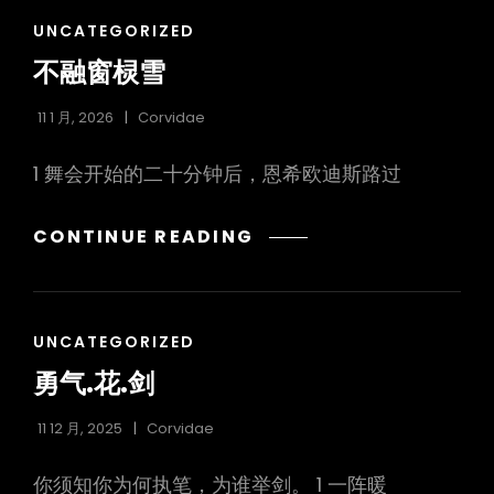
拉
CAT
UNCATEGORIZED
格
LINKS
三
不融窗棂雪
期
SS『雪
11 1 月, 2026
Corvidae
山
1 舞会开始的二十分钟后，恩希欧迪斯路过
降
临
1101』
不
CONTINUE READING
PV
融
开
窗
头
棂
银
CAT
UNCATEGORIZED
雪
灰
LINKS
勇气.花.剑
下
的
11 12 月, 2025
Corvidae
三
局
你须知你为何执笔，为谁举剑。 1 一阵暖